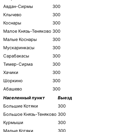
Авдан-Сирмы
300
Клычево
300
Коснары
300
Малое Князь-Теняково
300
Малые Коснары
300
Мускаринкасы
300
Сарабакасы
300
Тимер-Сирма
300
Хачики
300
Шоркино
300
Абашево
300
Населенный пункт
Выезд
Большие Котяки
300
Большое Князь-Теняково
300
Курмыши
300
Малые Котяки
300