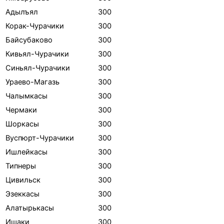
Адылъял
300
Корак-Чурачики
300
Байсубаково
300
Кивьял-Чурачики
300
Синьял-Чурачики
300
Ураево-Магазь
300
Чалымкасы
300
Чермаки
300
Шоркасы
300
Вуспюрт-Чурачики
300
Ишлейкасы
300
Типнеры
300
Цивильск
300
Эзеккасы
300
Алатырькасы
300
Ишаки
300