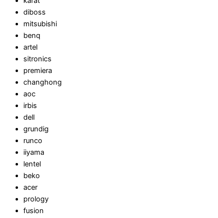
karat
diboss
mitsubishi
benq
artel
sitronics
premiera
changhong
aoc
irbis
dell
grundig
runco
iiyama
lentel
beko
acer
prology
fusion