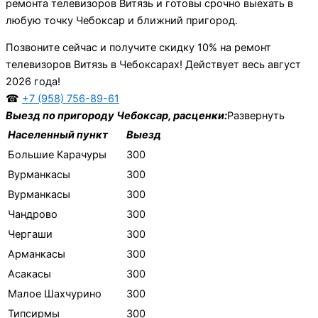
ремонта телевизоров Витязь и готовы срочно выехать в
любую точку Чебоксар и ближний пригород.
Позвоните сейчас и получите скидку 10% на ремонт
телевизоров Витязь в Чебоксарах! Действует весь август
2026 года!
☎
+7 (958) 756-89-61
Выезд по пригороду Чебоксар, расценки:
Развернуть
Населенный пункт
Выезд
Большие Карачуры
300
Вурманкасы
300
Вурманкасы
300
Чандрово
300
Чергаши
300
Арманкасы
300
Асакасы
300
Малое Шахчурино
300
Типсирмы
300