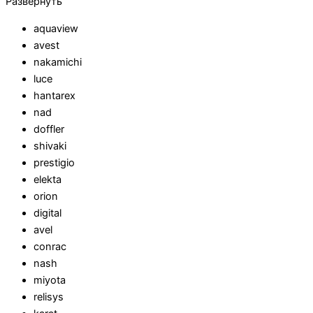
Развернуть
aquaview
avest
nakamichi
luce
hantarex
nad
doffler
shivaki
prestigio
elekta
orion
digital
avel
conrac
nash
miyota
relisys