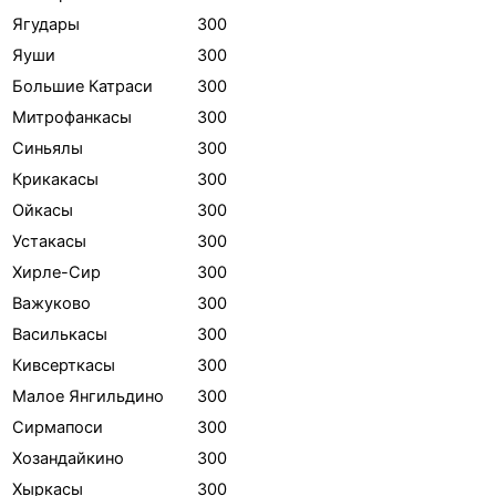
Ягудары
300
Яуши
300
Большие Катраси
300
Митрофанкасы
300
Синьялы
300
Крикакасы
300
Ойкасы
300
Устакасы
300
Хирле-Сир
300
Важуково
300
Василькасы
300
Кивсерткасы
300
Малое Янгильдино
300
Сирмапоси
300
Хозандайкино
300
Хыркасы
300